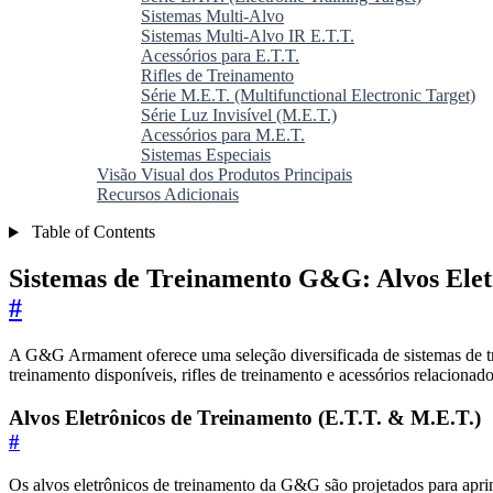
Sistemas Multi-Alvo
Sistemas Multi-Alvo IR E.T.T.
Acessórios para E.T.T.
Rifles de Treinamento
Série M.E.T. (Multifunctional Electronic Target)
Série Luz Invisível (M.E.T.)
Acessórios para M.E.T.
Sistemas Especiais
Visão Visual dos Produtos Principais
Recursos Adicionais
Table of Contents
Sistemas de Treinamento G&G: Alvos Eletr
#
A G&G Armament oferece uma seleção diversificada de sistemas de trei
treinamento disponíveis, rifles de treinamento e acessórios relaciona
Alvos Eletrônicos de Treinamento (E.T.T. & M.E.T.)
#
Os alvos eletrônicos de treinamento da G&G são projetados para aprimo