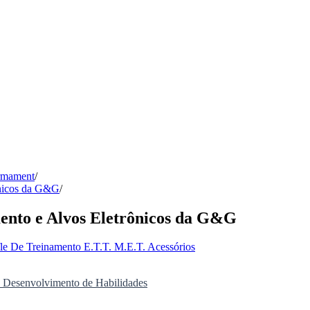
Armament
/
ônicos da G&G
/
mento e Alvos Eletrônicos da G&G
fle De Treinamento
E.T.T.
M.E.T.
Acessórios
a Desenvolvimento de Habilidades