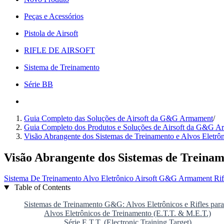
Peças e Acessórios
Pistola de Airsoft
RIFLE DE AIRSOFT
Sistema de Treinamento
Série BB
Guia Completo das Soluções de Airsoft da G&G Armament
/
Guia Completo dos Produtos e Soluções de Airsoft da G&G 
Visão Abrangente dos Sistemas de Treinamento e Alvos Eletr
Visão Abrangente dos Sistemas de Treina
Sistema De Treinamento
Alvo Eletrônico
Airsoft
G&G Armament
Ri
Table of Contents
Sistemas de Treinamento G&G: Alvos Eletrônicos e Rifles par
Alvos Eletrônicos de Treinamento (E.T.T. & M.E.T.)
Série E.T.T. (Electronic Training Target)