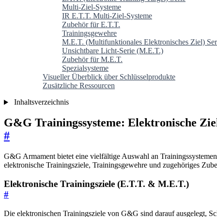
Multi-Ziel-Systeme
IR E.T.T. Multi-Ziel-Systeme
Zubehör für E.T.T.
Trainingsgewehre
M.E.T. (Multifunktionales Elektronisches Ziel) Ser
Unsichtbare Licht-Serie (M.E.T.)
Zubehör für M.E.T.
Spezialsysteme
Visueller Überblick über Schlüsselprodukte
Zusätzliche Ressourcen
Inhaltsverzeichnis
G&G Trainingssysteme: Elektronische Zie
#
G&G Armament bietet eine vielfältige Auswahl an Trainingssystemen, di
elektronische Trainingsziele, Trainingsgewehre und zugehöriges Zubeh
Elektronische Trainingsziele (E.T.T. & M.E.T.)
#
Die elektronischen Trainingsziele von G&G sind darauf ausgelegt, Sc