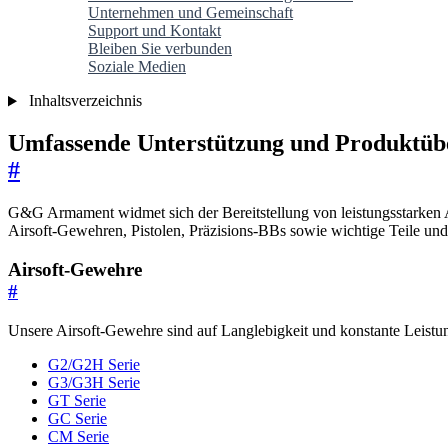
Unternehmen und Gemeinschaft
Support und Kontakt
Bleiben Sie verbunden
Soziale Medien
Inhaltsverzeichnis
Umfassende Unterstützung und Produktüber
#
G&G Armament widmet sich der Bereitstellung von leistungsstarken A
Airsoft-Gewehren, Pistolen, Präzisions-BBs sowie wichtige Teile und
Airsoft-Gewehre
#
Unsere Airsoft-Gewehre sind auf Langlebigkeit und konstante Leistung
G2/G2H Serie
G3/G3H Serie
GT Serie
GC Serie
CM Serie