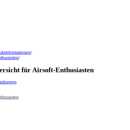
ktinformationen
/
thusiasten
/
sicht für Airsoft-Enthusiasten
taltungen
thusiasten