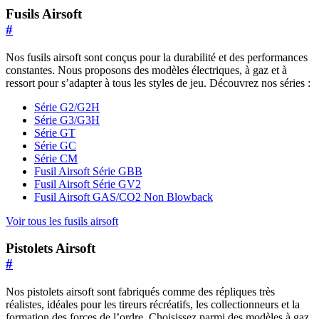
Fusils Airsoft
#
Nos fusils airsoft sont conçus pour la durabilité et des performances
constantes. Nous proposons des modèles électriques, à gaz et à
ressort pour s’adapter à tous les styles de jeu. Découvrez nos séries :
Série G2/G2H
Série G3/G3H
Série GT
Série GC
Série CM
Fusil Airsoft Série GBB
Fusil Airsoft Série GV2
Fusil Airsoft GAS/CO2 Non Blowback
Voir tous les fusils airsoft
Pistolets Airsoft
#
Nos pistolets airsoft sont fabriqués comme des répliques très
réalistes, idéales pour les tireurs récréatifs, les collectionneurs et la
formation des forces de l’ordre. Choisissez parmi des modèles à gaz