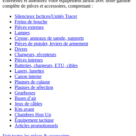
Entretenez et améliorez votre équipement airsoft avec notre gamme
complète de pièces et accessoires, comprenant :
Silencieux factices/Unités Tracer
Freins de bouche
Pièces externes
Lampes
Crosse, anneaux de sangle, supports
Pièces de pistolet, leviers de armement
Divers
Chargeurs, récepteurs
Pièces internes
Batteries, chargeurs, ETU, cibles
Lasers, lunettes
Canon interne
Plaques de culasse
Plaques de sélection
Gearboxes
Buses d’air
Jeux de câbles
Kits avant
Chambres Hop Up
Équipement tactique
Articles promotionnels
Voir toutes les pièces & accessoires