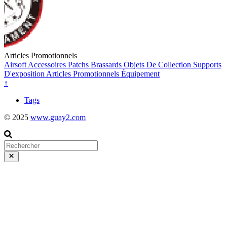
Articles Promotionnels
Airsoft
Accessoires
Patchs
Brassards
Objets De Collection
Supports
D'exposition
Articles Promotionnels
Équipement
↑
Tags
© 2025
www.guay2.com