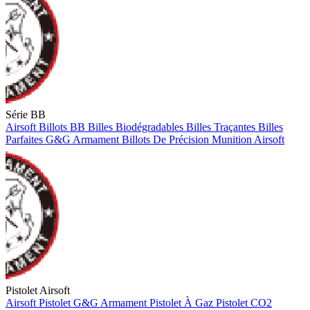
Série BB
Airsoft
Billots BB
Billes Biodégradables
Billes Traçantes
Billes
Parfaites
G&G Armament
Billots De Précision
Munition Airsoft
Pistolet Airsoft
Airsoft
Pistolet
G&G Armament
Pistolet À Gaz
Pistolet CO2