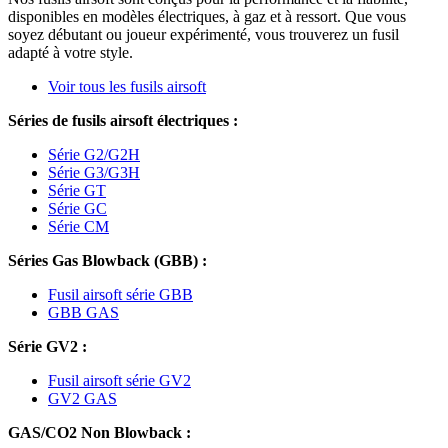
disponibles en modèles électriques, à gaz et à ressort. Que vous
soyez débutant ou joueur expérimenté, vous trouverez un fusil
adapté à votre style.
Voir tous les fusils airsoft
Séries de fusils airsoft électriques :
Série G2/G2H
Série G3/G3H
Série GT
Série GC
Série CM
Séries Gas Blowback (GBB) :
Fusil airsoft série GBB
GBB GAS
Série GV2 :
Fusil airsoft série GV2
GV2 GAS
GAS/CO2 Non Blowback :