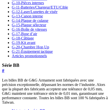
G-10-Pièces internes
G-11-Batteries/Chargeur/ETU/Cible
G-12-Laser/Lunettes de visée
G-13-Canon interne
G-14-Plaque de culasse
G-15-Plaque sélecteur
G-16-Boîte de vitesses
G-17-Buse d’air
G-18-Câblage
G-19-Kit avant
G-20-Chambre Hop Up
G-21-Équipement tactique
Articles promotionnels
Série BB
#
Les billes BB de G&G Armament sont fabriquées avec une
précision exceptionnelle, dépassant les normes de l’industrie. Alors
que la plupart des fabricants acceptent une tolérance de 0,05 mm,
G&G maintient une tolérance stricte de 0,01 mm, garantissant une
performance constante. Toutes les billes BB sont 100 % fabriquées à
Taïwan.