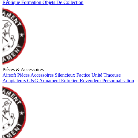
Réplique
Formation
Objets De Collection
Pièces & Accessoires
Airsoft
Pièces
Accessoires
Silencieux Factice
Unité Traceuse
Adaptateurs
G&G Armament
Entretien
Revendeur
Personnalisation