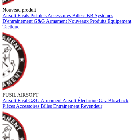
Nouveau produit
Airsoft
Fusils
Pistolets
Accessoires
Billess BB
Systèmes
D'entraînement
G&G Armament
Nouveaux Produits
Équipement
Tactique
FUSIL AIRSOFT
Airsoft
Fusil
G&G Armament
Airsoft Électrique
Gaz Blowback
Pièces
Accessoires
Billes
Entraînement
Revendeur