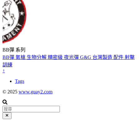
BB彈 系列
BB彈
氣槍
生物分解
精密級
夜光彈
G&G
台灣製造
配件
射擊
訓練
↑
Tags
© 2025
www.guay2.com