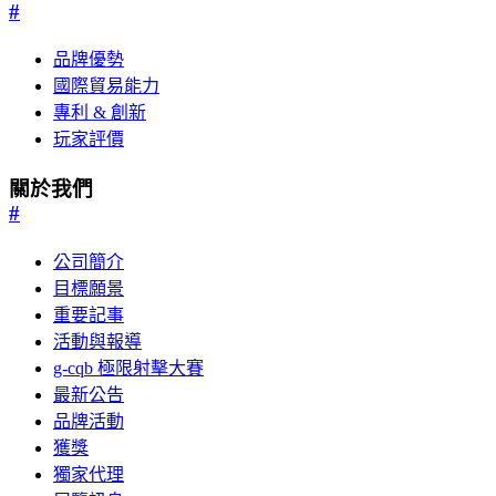
#
品牌優勢
國際貿易能力
專利 & 創新
玩家評價
關於我們
#
公司簡介
目標願景
重要記事
活動與報導
g-cqb 極限射擊大賽
最新公告
品牌活動
獲獎
獨家代理