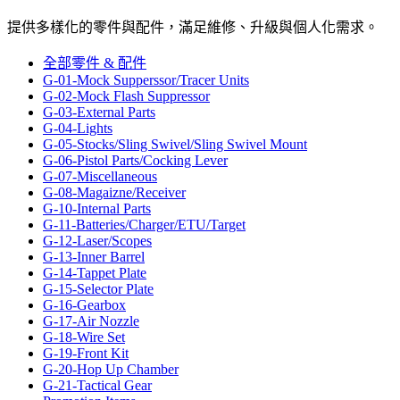
提供多樣化的零件與配件，滿足維修、升級與個人化需求。
全部零件 & 配件
G-01-Mock Supperssor/Tracer Units
G-02-Mock Flash Suppressor
G-03-External Parts
G-04-Lights
G-05-Stocks/Sling Swivel/Sling Swivel Mount
G-06-Pistol Parts/Cocking Lever
G-07-Miscellaneous
G-08-Magaizne/Receiver
G-10-Internal Parts
G-11-Batteries/Charger/ETU/Target
G-12-Laser/Scopes
G-13-Inner Barrel
G-14-Tappet Plate
G-15-Selector Plate
G-16-Gearbox
G-17-Air Nozzle
G-18-Wire Set
G-19-Front Kit
G-20-Hop Up Chamber
G-21-Tactical Gear