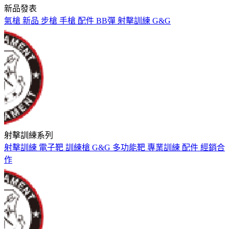
新品發表
氣槍
新品
步槍
手槍
配件
BB彈
射擊訓練
G&G
射擊訓練系列
射擊訓練
電子靶
訓練槍
G&G
多功能靶
專業訓練
配件
經銷合
作