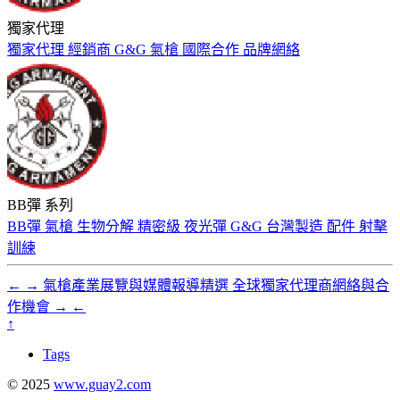
獨家代理
獨家代理
經銷商
G&G
氣槍
國際合作
品牌網絡
BB彈 系列
BB彈
氣槍
生物分解
精密級
夜光彈
G&G
台灣製造
配件
射擊
訓練
←
→
氣槍產業展覽與媒體報導精選
全球獨家代理商網絡與合
作機會
→
←
↑
Tags
© 2025
www.guay2.com