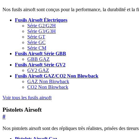
Nos fusils airsoft sont conçus pour la performance, la durabilité et la 
Fusils Airsoft Électriques
Série G2/G2H
Série G3/G3H
Série GT
Série GC
Série CM
Fusils Airsoft Série GBB
GBB GAZ
Fusils Airsoft Série GV2
GV2 GAZ
Fusils Airsoft GAZ/CO2 Non Blowback
GAZ Non Blowback
CO2 Non Blowback
Voir tous les fusils airsoft
Pistolets Airsoft
#
Nos pistolets airsoft sont des répliques très réalistes, prisées des tireu
Pistolets Airsoft Gaz