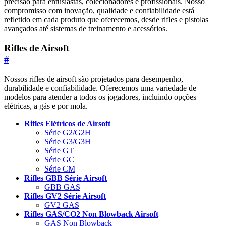
precisão para entusiastas, colecionadores e profissionais. Nosso
compromisso com inovação, qualidade e confiabilidade está
refletido em cada produto que oferecemos, desde rifles e pistolas
avançados até sistemas de treinamento e acessórios.
Rifles de Airsoft
#
Nossos rifles de airsoft são projetados para desempenho,
durabilidade e confiabilidade. Oferecemos uma variedade de
modelos para atender a todos os jogadores, incluindo opções
elétricas, a gás e por mola.
Rifles Elétricos de Airsoft
Série G2/G2H
Série G3/G3H
Série GT
Série GC
Série CM
Rifles GBB Série Airsoft
GBB GAS
Rifles GV2 Série Airsoft
GV2 GAS
Rifles GAS/CO2 Non Blowback Airsoft
GAS Non Blowback