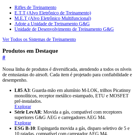
Rifles de Treinamento
E.T.T (Alvo Eletrônico de Treinamento)
M.E.T (Alvo Eletrônico Multifuncional)
Adote a Unidade de Treinamento G&G
Unidade de Desenvolvimento de Treinamento G&G
Ver Todos os Sistemas de Treinamento
Produtos em Destaque
#
Nossa linha de produtos é diversificada, atendendo a todos os níveis
de entusiastas do airsoft. Cada item é projetado para confiabilidade e
desempenho.
L85 A3
: Guarda-mão em alumínio M-LOK, trilhos Picatinny
monolíticos, receptor metálico estampado, ETU e MOSFET
pré-instalados.
Explorar
Série LevAR
: Movida a gás, compatível com receptores
superiores G&G AEG e carregadores AEG M4.
Explorar
ESG B-10
: Espingarda movida a gás, disparo seletivo de 5 e
10 rajadas, compatível com carregador AEG M4.