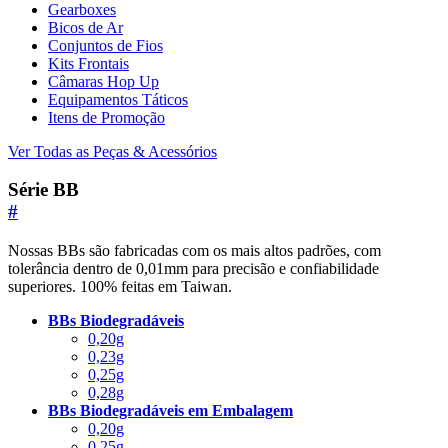
Gearboxes
Bicos de Ar
Conjuntos de Fios
Kits Frontais
Câmaras Hop Up
Equipamentos Táticos
Itens de Promoção
Ver Todas as Peças & Acessórios
Série BB
#
Nossas BBs são fabricadas com os mais altos padrões, com
tolerância dentro de 0,01mm para precisão e confiabilidade
superiores. 100% feitas em Taiwan.
BBs Biodegradáveis
0,20g
0,23g
0,25g
0,28g
BBs Biodegradáveis em Embalagem
0,20g
0,25g