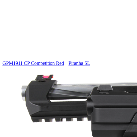
GPM1911 CP Competition Red
Piranha SL