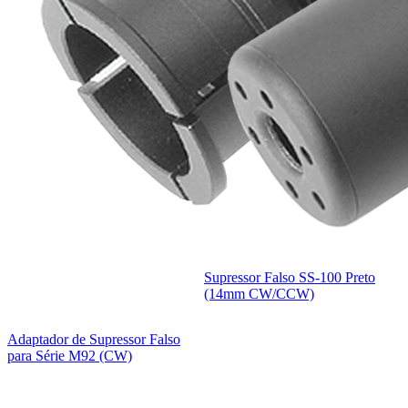
Supressor Falso SS-100 Preto
(14mm CW/CCW)
Adaptador de Supressor Falso
para Série M92 (CW)