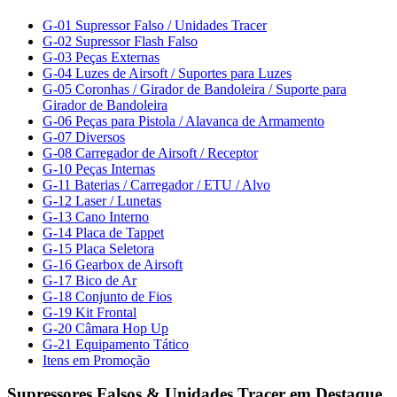
G-01 Supressor Falso / Unidades Tracer
G-02 Supressor Flash Falso
G-03 Peças Externas
G-04 Luzes de Airsoft / Suportes para Luzes
G-05 Coronhas / Girador de Bandoleira / Suporte para
Girador de Bandoleira
G-06 Peças para Pistola / Alavanca de Armamento
G-07 Diversos
G-08 Carregador de Airsoft / Receptor
G-10 Peças Internas
G-11 Baterias / Carregador / ETU / Alvo
G-12 Laser / Lunetas
G-13 Cano Interno
G-14 Placa de Tappet
G-15 Placa Seletora
G-16 Gearbox de Airsoft
G-17 Bico de Ar
G-18 Conjunto de Fios
G-19 Kit Frontal
G-20 Câmara Hop Up
G-21 Equipamento Tático
Itens em Promoção
Supressores Falsos & Unidades Tracer em Destaque