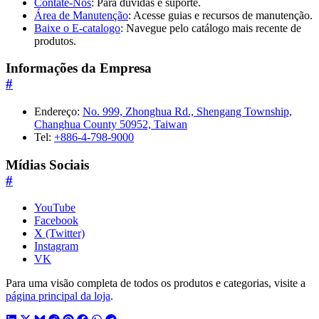
Contate-Nos
: Para dúvidas e suporte.
Área de Manutenção
: Acesse guias e recursos de manutenção.
Baixe o E-catalogo
: Navegue pelo catálogo mais recente de
produtos.
Informações da Empresa
#
Endereço:
No. 999, Zhonghua Rd., Shengang Township,
Changhua County 50952, Taiwan
Tel:
+886-4-798-9000
Mídias Sociais
#
YouTube
Facebook
X (Twitter)
Instagram
VK
Para uma visão completa de todos os produtos e categorias, visite a
página principal da loja
.