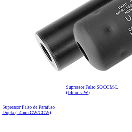
Supressor Falso SOCOM-L
(14mm CW)
Supressor Falso de Parafuso
Duplo (14mm CW/CCW)