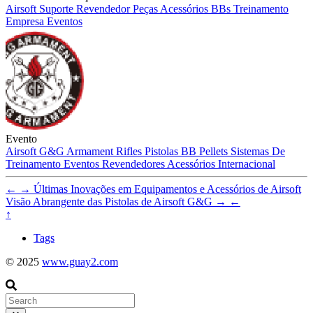
Airsoft
Suporte
Revendedor
Peças
Acessórios
BBs
Treinamento
Empresa
Eventos
Evento
Airsoft
G&G Armament
Rifles
Pistolas
BB Pellets
Sistemas De
Treinamento
Eventos
Revendedores
Acessórios
Internacional
←
→
Últimas Inovações em Equipamentos e Acessórios de Airsoft
Visão Abrangente das Pistolas de Airsoft G&G
→
←
↑
Tags
© 2025
www.guay2.com