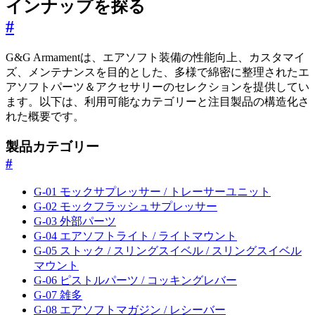
インナップを探る
#
G&G Armamentは、エアソフト装備の性能向上、カスタマイ
ズ、メンテナンスを目的とした、多様で綿密に整理されたエ
アソフトパーツ＆アクセサリーのセレクションを提供してい
ます。以下は、利用可能なカテゴリーと注目製品の構造化さ
れた概要です。
製品カテゴリー
#
G-01 モックサプレッサー / トレーサーユニット
G-02 モックフラッシュサプレッサー
G-03 外部パーツ
G-04 エアソフトライト / ライトマウント
G-05 ストック / スリングスイベル / スリングスイベル
マウント
G-06 ピストルパーツ / コッキングレバー
G-07 雑多
G-08 エアソフトマガジン / レシーバー