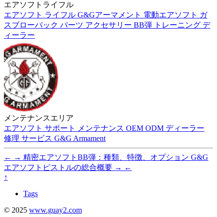
エアソフトライフル
エアソフト
ライフル
G&Gアーマメント
電動エアソフト
ガ
スブローバック
パーツ
アクセサリー
BB弾
トレーニング
デ
ィーラー
メンテナンスエリア
エアソフト
サポート
メンテナンス
OEM
ODM
ディーラー
修理
サービス
G&G Armament
←
→
精密エアソフトBB弾：種類、特徴、オプション
G&G
エアソフトピストルの総合概要
→
←
↑
Tags
© 2025
www.guay2.com