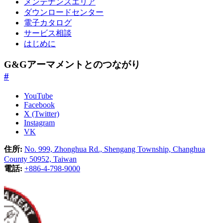
メンテナンスエリア
ダウンロードセンター
電子カタログ
サービス相談
はじめに
G&Gアーマメントとのつながり
#
YouTube
Facebook
X (Twitter)
Instagram
VK
住所:
No. 999, Zhonghua Rd., Shengang Township, Changhua
County 50952, Taiwan
電話:
+886-4-798-9000