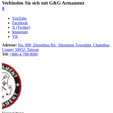
Verbinden Sie sich mit G&G Armament
#
YouTube
Facebook
X (Twitter)
Instagram
VK
Adresse:
No. 999, Zhonghua Rd., Shengang Township, Changhua
County 50952, Taiwan
Tel:
+886-4-798-9000