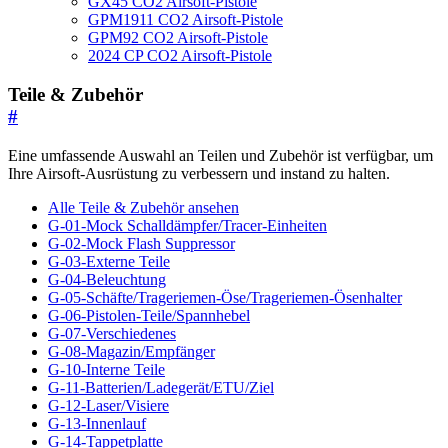
GX45 CO2 Airsoft-Pistole
GPM1911 CO2 Airsoft-Pistole
GPM92 CO2 Airsoft-Pistole
2024 CP CO2 Airsoft-Pistole
Teile & Zubehör
#
Eine umfassende Auswahl an Teilen und Zubehör ist verfügbar, um
Ihre Airsoft-Ausrüstung zu verbessern und instand zu halten.
Alle Teile & Zubehör ansehen
G-01-Mock Schalldämpfer/Tracer-Einheiten
G-02-Mock Flash Suppressor
G-03-Externe Teile
G-04-Beleuchtung
G-05-Schäfte/Trageriemen-Öse/Trageriemen-Ösenhalter
G-06-Pistolen-Teile/Spannhebel
G-07-Verschiedenes
G-08-Magazin/Empfänger
G-10-Interne Teile
G-11-Batterien/Ladegerät/ETU/Ziel
G-12-Laser/Visiere
G-13-Innenlauf
G-14-Tappetplatte