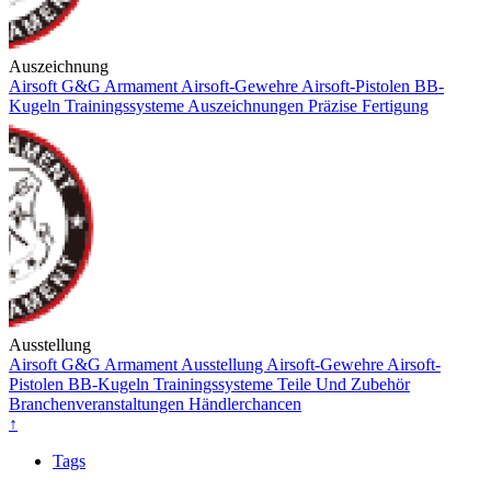
Auszeichnung
Airsoft
G&G Armament
Airsoft-Gewehre
Airsoft-Pistolen
BB-
Kugeln
Trainingssysteme
Auszeichnungen
Präzise Fertigung
Ausstellung
Airsoft
G&G Armament
Ausstellung
Airsoft-Gewehre
Airsoft-
Pistolen
BB-Kugeln
Trainingssysteme
Teile Und Zubehör
Branchenveranstaltungen
Händlerchancen
↑
Tags