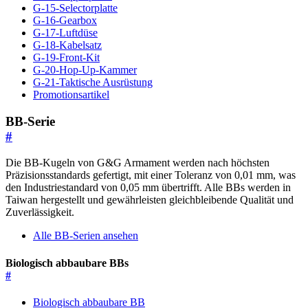
G-15-Selectorplatte
G-16-Gearbox
G-17-Luftdüse
G-18-Kabelsatz
G-19-Front-Kit
G-20-Hop-Up-Kammer
G-21-Taktische Ausrüstung
Promotionsartikel
BB-Serie
#
Die BB-Kugeln von G&G Armament werden nach höchsten
Präzisionsstandards gefertigt, mit einer Toleranz von 0,01 mm, was
den Industriestandard von 0,05 mm übertrifft. Alle BBs werden in
Taiwan hergestellt und gewährleisten gleichbleibende Qualität und
Zuverlässigkeit.
Alle BB-Serien ansehen
Biologisch abbaubare BBs
#
Biologisch abbaubare BB