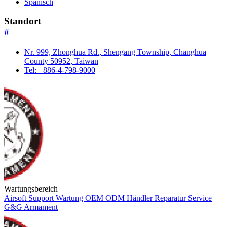
Spanisch
Standort
#
Nr. 999, Zhonghua Rd., Shengang Township, Changhua
County 50952, Taiwan
Tel: +886-4-798-9000
Wartungsbereich
Airsoft
Support
Wartung
OEM
ODM
Händler
Reparatur
Service
G&G Armament