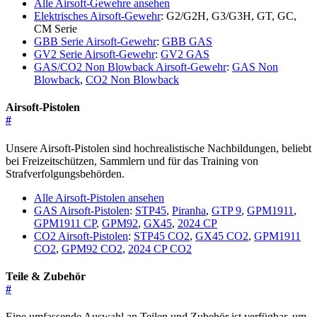
Alle Airsoft-Gewehre ansehen
Elektrisches Airsoft-Gewehr
: G2/G2H, G3/G3H, GT, GC,
CM Serie
GBB Serie Airsoft-Gewehr
:
GBB GAS
GV2 Serie Airsoft-Gewehr
:
GV2 GAS
GAS/CO2 Non Blowback Airsoft-Gewehr
:
GAS Non
Blowback
,
CO2 Non Blowback
Airsoft-Pistolen
#
Unsere Airsoft-Pistolen sind hochrealistische Nachbildungen, beliebt
bei Freizeitschützen, Sammlern und für das Training von
Strafverfolgungsbehörden.
Alle Airsoft-Pistolen ansehen
GAS Airsoft-Pistolen
:
STP45
,
Piranha
,
GTP 9
,
GPM1911
,
GPM1911 CP
,
GPM92
,
GX45
,
2024 CP
CO2 Airsoft-Pistolen
:
STP45 CO2
,
GX45 CO2
,
GPM1911
CO2
,
GPM92 CO2
,
2024 CP CO2
Teile & Zubehör
#
Eine umfassende Auswahl an Teilen und Zubehör ist verfügbar, um