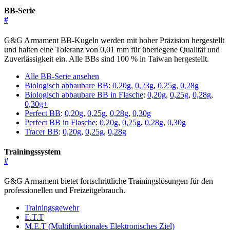
BB-Serie
#
G&G Armament BB-Kugeln werden mit hoher Präzision hergestellt
und halten eine Toleranz von 0,01 mm für überlegene Qualität und
Zuverlässigkeit ein. Alle BBs sind 100 % in Taiwan hergestellt.
Alle BB-Serie ansehen
Biologisch abbaubare BB
:
0,20g
,
0,23g
,
0,25g
,
0,28g
Biologisch abbaubare BB in Flasche
:
0,20g
,
0,25g
,
0,28g
,
0,30g+
Perfect BB
:
0,20g
,
0,25g
,
0,28g
,
0,30g
Perfect BB in Flasche
:
0,20g
,
0,25g
,
0,28g
,
0,30g
Tracer BB
:
0,20g
,
0,25g
,
0,28g
Trainingssystem
#
G&G Armament bietet fortschrittliche Trainingslösungen für den
professionellen und Freizeitgebrauch.
Trainingsgewehr
E.T.T
M.E.T (Multifunktionales Elektronisches Ziel)