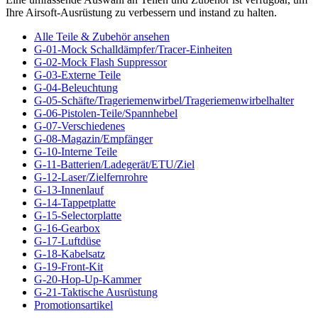
Ihre Airsoft-Ausrüstung zu verbessern und instand zu halten.
Alle Teile & Zubehör ansehen
G-01-Mock Schalldämpfer/Tracer-Einheiten
G-02-Mock Flash Suppressor
G-03-Externe Teile
G-04-Beleuchtung
G-05-Schäfte/Trageriemenwirbel/Trageriemenwirbelhalter
G-06-Pistolen-Teile/Spannhebel
G-07-Verschiedenes
G-08-Magazin/Empfänger
G-10-Interne Teile
G-11-Batterien/Ladegerät/ETU/Ziel
G-12-Laser/Zielfernrohre
G-13-Innenlauf
G-14-Tappetplatte
G-15-Selectorplatte
G-16-Gearbox
G-17-Luftdüse
G-18-Kabelsatz
G-19-Front-Kit
G-20-Hop-Up-Kammer
G-21-Taktische Ausrüstung
Promotionsartikel