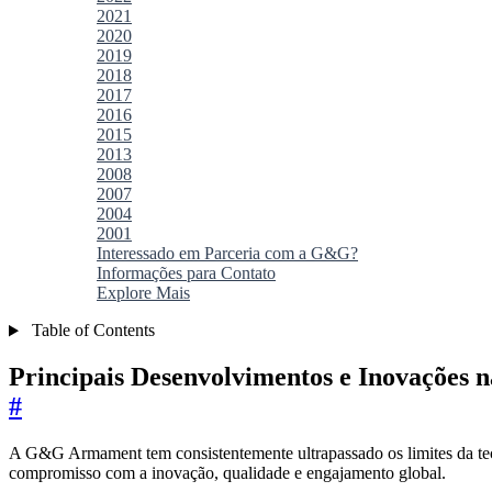
2021
2020
2019
2018
2017
2016
2015
2013
2008
2007
2004
2001
Interessado em Parceria com a G&G?
Informações para Contato
Explore Mais
Table of Contents
Principais Desenvolvimentos e Inovações
#
A G&G Armament tem consistentemente ultrapassado os limites da tecno
compromisso com a inovação, qualidade e engajamento global.