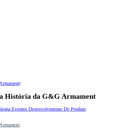
G Armament
/
 na História da G&G Armament
ologia
Eventos
Desenvolvimento De Produto
G Armament