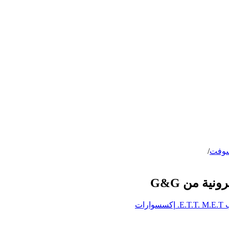
/
ية من G&G
ب
M.E.T.
E.T.T.
إكسسوارات