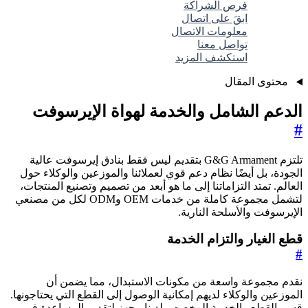
فرص الشراكة
ابقَ على اتصال
معلومات الاتصال
تواصل معنا
استكشف المزيد
محتوى المقال
الدعم الشامل والخدمة لهواة الإيرسوفت
#
تلتزم G&G Armament بتقديم ليس فقط بنادق إيرسوفت عالية
الجودة، بل أيضًا نظام دعم قوي لعملائنا والموزعين والوكلاء حول
العالم. تمتد التزاماتنا إلى ما هو أبعد من تصميم وتصنيع المنتجات،
لتشمل مجموعة كاملة من خدمات OEM وODM لكل من مصنعي
الإيرسوفت والأسلحة النارية.
قطع الغيار والتزام الخدمة
#
نقدم مجموعة واسعة من مكونات الاستبدال، مما يضمن أن
الموزعين والوكلاء لديهم إمكانية الوصول إلى القطع التي يحتاجونها.
قسم القطع والخدمة المخصص لدينا مجهز لتقديم المساعدة في