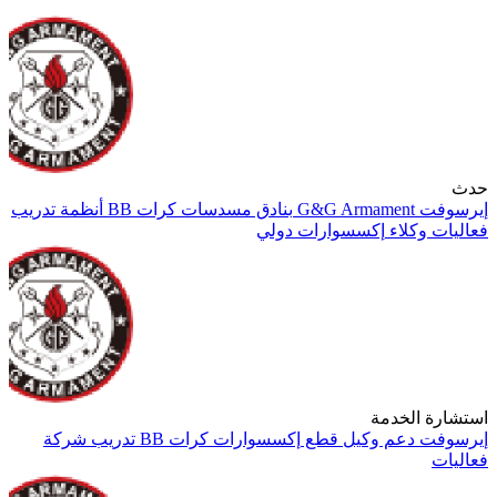
حدث
إيرسوفت
G&G Armament
بنادق
مسدسات
كرات BB
أنظمة تدريب
فعاليات
وكلاء
إكسسوارات
دولي
استشارة الخدمة
إيرسوفت
دعم
وكيل
قطع
إكسسوارات
كرات BB
تدريب
شركة
فعاليات