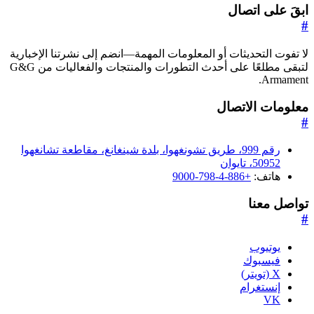
ابقَ على اتصال
#
لا تفوت التحديثات أو المعلومات المهمة—انضم إلى نشرتنا الإخبارية
لتبقى مطلعًا على أحدث التطورات والمنتجات والفعاليات من G&G
Armament.
معلومات الاتصال
#
رقم 999، طريق تشونغهوا، بلدة شينغانغ، مقاطعة تشانغهوا
50952، تايوان
هاتف:
+886-4-798-9000
تواصل معنا
#
يوتيوب
فيسبوك
X (تويتر)
إنستغرام
VK