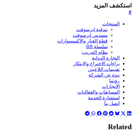
استكشف المزيد
#
المنتجات
بندقية إيرسوفت
مسدس إيرسوفت
قطع الغيار والإكسسوارات
سلسلة BB
نظام التدريب
التجارة الدولية
براءات الاختراع والابتكار
تقييمات اللاعبين
نبذة عن الشركة
رؤيتنا
الإنجازات
المسابقات والفعاليات
استشارة الخدمة
اتصل بنا
Related