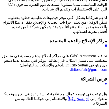
الوقت المناسب، بينما ممثلونا المبيعات ذوو الخبرة متاحون دائمًا
للرد على الاستفسارات وتقديم الإرشادات.
لدعم شركائنا بشكل أكبر، نوفر فيديوهات تعليمية خطوة بخطوة،
تمكّن الوكلاء من تعلم إجراءات الصيانة والإصلاح بكفاءة. هذا الالتزام
بالخدمة يضمن بقاء منتجاتنا موثوقة وتمكين شركائنا من تقديم
أفضل تجربة لعملائهم.
مراكز الإصلاح والدعم المعتمدة
#
تحافظ G&G Armament على مراكز إصلاح ودعم رسمية في مناطق
مختلفة. على سبيل المثال، في إيطاليا، يتوفر فني معتمد لدينا دييغو
دي ريتو في Di Rito Softair للدعم والإصلاحات. للتواصل:
diritosoftair@gmail.com
فرص الشراكة
#
هل ترغب في توسيع عملك مع علامة تجارية رائدة في الإيرسوفت؟
ندعوك إلى
أن تصبح وكيلاً
والانضمام إلى شبكتنا العالمية من
الشركاء.