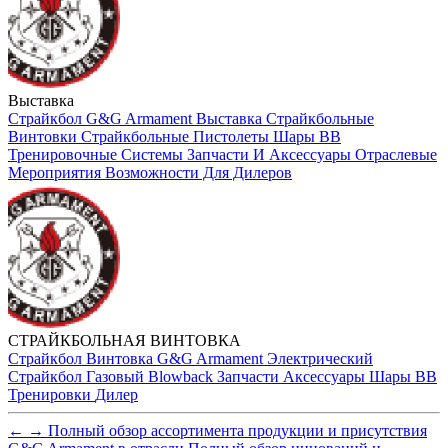
Выставка
Страйкбол
G&G Armament
Выставка
Страйкбольные
Винтовки
Страйкбольные Пистолеты
Шары BB
Тренировочные Системы
Запчасти И Аксессуары
Отраслевые
Мероприятия
Возможности Для Дилеров
СТРАЙКБОЛЬНАЯ ВИНТОВКА
Страйкбол
Винтовка
G&G Armament
Электрический
Страйкбол
Газовый Blowback
Запчасти
Аксессуары
Шары BB
Тренировки
Дилер
←
→
Полный обзор ассортимента продукции и присутствия