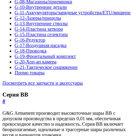
G-08-Магазины/приемники
G-10-Внутренние детали
G-11-Аккумуляторы/зарядные устройства/ETU/мишени
G-12-Лазеры/прицелы
G-13-Внутренние стволы
G-14-Пластина затвора
G-15-Пластина селектора
G-16-Редуктор
G-17-Воздушная насадка
G-18-Проводка
G-19-Фронтальный комплект
G-20-Хоп-ап камера
G-21-Тактическое снаряжение
Промо товары
Посмотреть все запчасти и аксессуары
Серия BB
#
G&G Armament производит высокоточные шары BB с
допуском производства в пределах 0,01 мм, обеспечивая
превосходное качество и надежность. Серия BB включает
биоразлагаемые, идеальные и трассерные шары различных
весов и вариантов упаковки.