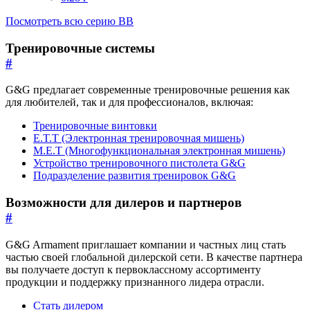
Посмотреть всю серию BB
Тренировочные системы
#
G&G предлагает современные тренировочные решения как
для любителей, так и для профессионалов, включая:
Тренировочные винтовки
E.T.T (Электронная тренировочная мишень)
M.E.T (Многофункциональная электронная мишень)
Устройство тренировочного пистолета G&G
Подразделение развития тренировок G&G
Возможности для дилеров и партнеров
#
G&G Armament приглашает компании и частных лиц стать
частью своей глобальной дилерской сети. В качестве партнера
вы получаете доступ к первоклассному ассортименту
продукции и поддержку признанного лидера отрасли.
Стать дилером