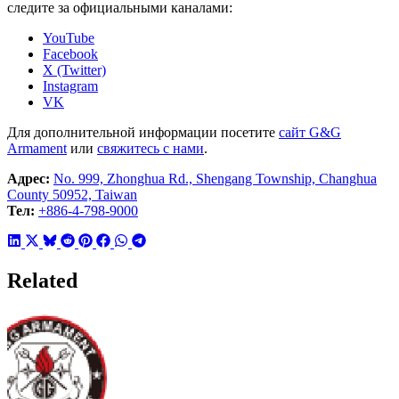
следите за официальными каналами:
YouTube
Facebook
X (Twitter)
Instagram
VK
Для дополнительной информации посетите
сайт G&G
Armament
или
свяжитесь с нами
.
Адрес:
No. 999, Zhonghua Rd., Shengang Township, Changhua
County 50952, Taiwan
Тел:
+886-4-798-9000
Related