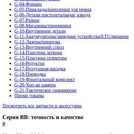
G-04-Фонари
G-05-Приклады/крепления для ремня
G-06-Детали пистолета/рычаг взвода
G-07-Разное
G-08-Магазины/приемники
G-10-Внутренние детали
G-11-Аккумуляторы/зарядные устройства/ETU/мишени
G-12-Лазеры/прицелы
G-13-Внутренний ствол
G-14-Пластина затвора
G-15-Пластина селектора
G-16-Редуктор
G-17-Воздушная насадка
G-18-Проводка
G-19-Фронтальный комплект
G-20-Хоп-ап камера
G-21-Тактическое снаряжение
Промо товары
Посмотреть все запчасти и аксессуары
Серия BB: точность и качество
#