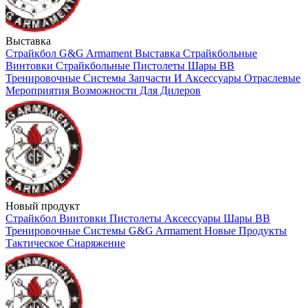
Выставка
Страйкбол
G&G Armament
Выставка
Страйкбольные
Винтовки
Страйкбольные Пистолеты
Шары BB
Тренировочные Системы
Запчасти И Аксессуары
Отраслевые
Мероприятия
Возможности Для Дилеров
Новый продукт
Страйкбол
Винтовки
Пистолеты
Аксессуары
Шары BB
Тренировочные Системы
G&G Armament
Новые Продукты
Тактическое Снаряжение