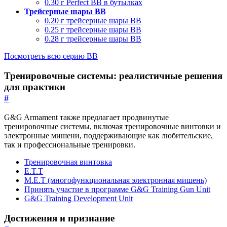
0.30 г Perfect BB в бутылках
Трейсерные шары BB
0.20 г трейсерные шары BB
0.25 г трейсерные шары BB
0.28 г трейсерные шары BB
Посмотреть всю серию BB
Тренировочные системы: реалистичные решения
для практики
#
G&G Armament также предлагает продвинутые
тренировочные системы, включая тренировочные винтовки и
электронные мишени, поддерживающие как любительские,
так и профессиональные тренировки.
Тренировочная винтовка
E.T.T
M.E.T (многофункциональная электронная мишень)
Принять участие в программе G&G Training Gun Unit
G&G Training Development Unit
Достижения и признание