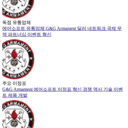
독점 유통업체
에어소프트
유통업체
G&G Armament
딜러 네트워크
국제 무
역
파트너십
이벤트
혁신
주요 이정표
G&G Armament
에어소프트
이정표
혁신
경쟁
역사
기술
이벤
트
제품 개발