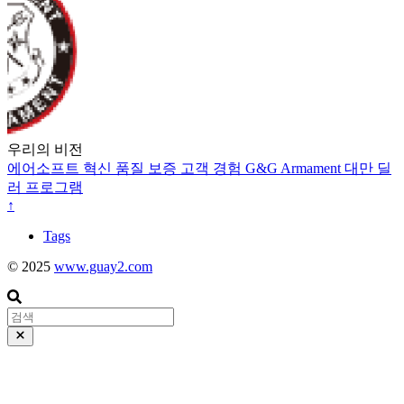
우리의 비전
에어소프트
혁신
품질 보증
고객 경험
G&G Armament
대만
딜
러 프로그램
↑
Tags
© 2025
www.guay2.com