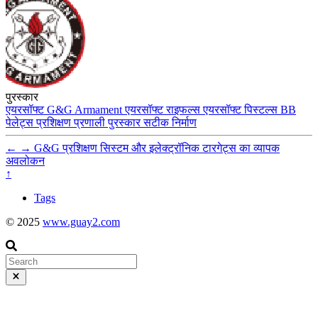
पुरस्कार
एयरसॉफ्ट
G&G Armament
एयरसॉफ्ट राइफल्स
एयरसॉफ्ट पिस्टल्स
BB
पेलेट्स
प्रशिक्षण प्रणाली
पुरस्कार
सटीक निर्माण
←
→
G&G प्रशिक्षण सिस्टम और इलेक्ट्रॉनिक टारगेट्स का व्यापक
अवलोकन
↑
Tags
© 2025
www.guay2.com