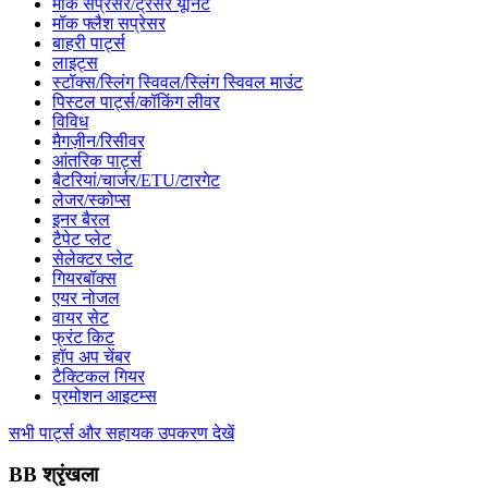
मॉक सप्रेसर/ट्रेसर यूनिट
मॉक फ्लैश सप्रेसर
बाहरी पार्ट्स
लाइट्स
स्टॉक्स/स्लिंग स्विवल/स्लिंग स्विवल माउंट
पिस्टल पार्ट्स/कॉकिंग लीवर
विविध
मैगज़ीन/रिसीवर
आंतरिक पार्ट्स
बैटरियां/चार्जर/ETU/टारगेट
लेजर/स्कोप्स
इनर बैरल
टैपेट प्लेट
सेलेक्टर प्लेट
गियरबॉक्स
एयर नोजल
वायर सेट
फ्रंट किट
हॉप अप चेंबर
टैक्टिकल गियर
प्रमोशन आइटम्स
सभी पार्ट्स और सहायक उपकरण देखें
BB श्रृंखला