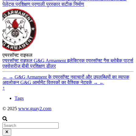
पेलेट्स
प्रशिक्षण प्रणाली
पुरस्कार
सटीक निर्माण
एयरसॉफ्ट राइफल
एयरसॉफ्ट
राइफल
G&G Armament
इलेक्ट्रिक एयरसॉफ्ट
गैस ब्लोबैक
पार्ट्स
एक्सेसरीज़
बीबी
प्रशिक्षण
डीलर
←
→
G&G Armament के एयरसॉफ्ट नवाचारों और उपलब्धियों का व्यापक
अवलोकन
G&G आर्मामेंट वितरकों का वैश्विक नेटवर्क
→
←
↑
Tags
© 2025
www.guay2.com