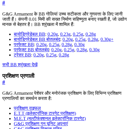
#
G&G Armament के BB गोलियां उच्च सटीकता और गुणवत्ता के लिए जानी
जाती हैं। कंपनी 0.01 मिमी की सख्त निर्माण सहिष्णुता बनाए रखती है, जो उद्योग
मानक से बेहतर है। BB श्रृंखला में शामिल हैं:
बायोडिग्रेडेबल BB
:
0.20g
,
0.23g
,
0.25g
,
0.28g
बायोडिग्रेडेबल BB बोतलबंद
:
0.20g
,
0.25g
,
0.28g
,
0.30g+
परफेक्ट BB
:
0.20g
,
0.25g
,
0.28g
,
0.30g
परफेक्ट BB बोतलबंद
:
0.20g
,
0.25g
,
0.28g
,
0.30g
ट्रेसर BB
:
0.20g
,
0.25g
,
0.28g
सभी BB श्रृंखला देखें
प्रशिक्षण प्रणाली
#
G&G Armament पेशेवर और मनोरंजक प्रशिक्षण के लिए विभिन्न प्रशिक्षण
प्रणालियों का समर्थन करता है:
प्रशिक्षण राइफल
E.T.T (इलेक्ट्रॉनिक टारगेट प्रशिक्षण)
M.E.T (मल्टीफंक्शनल इलेक्ट्रॉनिक टारगेट)
G&G प्रशिक्षण गन यूनिट अपनाएं
G&G प्रशिक्षण विकास यूनिट