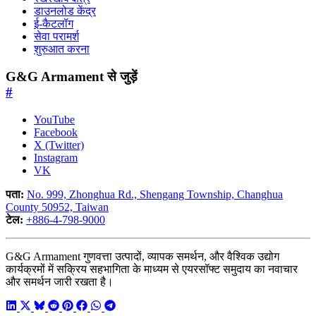
डाउनलोड केंद्र
ई-कैटलॉग
सेवा परामर्श
शुरुआत करना
G&G Armament से जुड़ें
#
YouTube
Facebook
X (Twitter)
Instagram
VK
पता:
No. 999, Zhonghua Rd., Shengang Township, Changhua
County 50952, Taiwan
टेल:
+886-4-798-9000
G&G Armament गुणवत्ता उत्पादों, व्यापक समर्थन, और वैश्विक उद्योग
कार्यक्रमों में सक्रिय सहभागिता के माध्यम से एयरसॉफ्ट समुदाय का नवाचार
और समर्थन जारी रखता है।