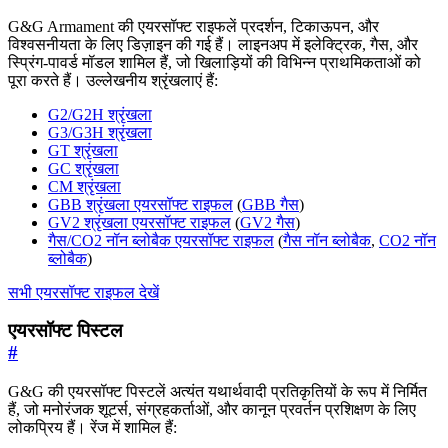
G&G Armament की एयरसॉफ्ट राइफलें प्रदर्शन, टिकाऊपन, और
विश्वसनीयता के लिए डिज़ाइन की गई हैं। लाइनअप में इलेक्ट्रिक, गैस, और
स्प्रिंग-पावर्ड मॉडल शामिल हैं, जो खिलाड़ियों की विभिन्न प्राथमिकताओं को
पूरा करते हैं। उल्लेखनीय श्रृंखलाएं हैं:
G2/G2H श्रृंखला
G3/G3H श्रृंखला
GT श्रृंखला
GC श्रृंखला
CM श्रृंखला
GBB श्रृंखला एयरसॉफ्ट राइफल
(
GBB गैस
)
GV2 श्रृंखला एयरसॉफ्ट राइफल
(
GV2 गैस
)
गैस/CO2 नॉन ब्लोबैक एयरसॉफ्ट राइफल
(
गैस नॉन ब्लोबैक
,
CO2 नॉन
ब्लोबैक
)
सभी एयरसॉफ्ट राइफल देखें
एयरसॉफ्ट पिस्टल
#
G&G की एयरसॉफ्ट पिस्टलें अत्यंत यथार्थवादी प्रतिकृतियों के रूप में निर्मित
हैं, जो मनोरंजक शूटर्स, संग्रहकर्ताओं, और कानून प्रवर्तन प्रशिक्षण के लिए
लोकप्रिय हैं। रेंज में शामिल हैं: