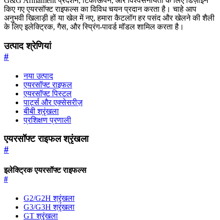
G&G Armament प्रदर्शन, टिकाऊपन, और विश्वसनीयता के लिए डिज़ाइन
किए गए एयरसॉफ्ट राइफल्स का विविध चयन प्रदान करता है। चाहे आप
अनुभवी खिलाड़ी हों या खेल में नए, हमारा कैटलॉग हर पसंद और खेलने की शैली
के लिए इलेक्ट्रिक, गैस, और स्प्रिंग-पावर्ड मॉडल शामिल करता है।
उत्पाद श्रेणियां
#
नया उत्पाद
एयरसॉफ्ट राइफल
एयरसॉफ्ट पिस्टल
पार्ट्स और एक्सेसरीज़
बीबी श्रृंखला
प्रशिक्षण प्रणाली
एयरसॉफ्ट राइफल श्रृंखला
#
इलेक्ट्रिक एयरसॉफ्ट राइफल्स
#
G2/G2H श्रृंखला
G3/G3H श्रृंखला
GT श्रृंखला