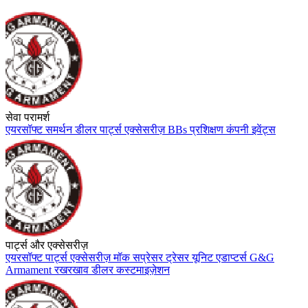
सेवा परामर्श
एयरसॉफ्ट
समर्थन
डीलर
पार्ट्स
एक्सेसरीज़
BBs
प्रशिक्षण
कंपनी
इवेंट्स
पार्ट्स और एक्सेसरीज़
एयरसॉफ्ट
पार्ट्स
एक्सेसरीज़
मॉक सप्रेसर
ट्रेसर यूनिट
एडाप्टर्स
G&G
Armament
रखरखाव
डीलर
कस्टमाइज़ेशन