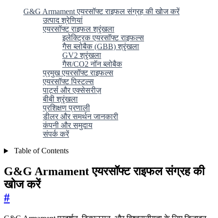
G&G Armament एयरसॉफ्ट राइफल संग्रह की खोज करें
उत्पाद श्रेणियां
एयरसॉफ्ट राइफल श्रृंखला
इलेक्ट्रिक एयरसॉफ्ट राइफल्स
गैस ब्लोबैक (GBB) श्रृंखला
GV2 श्रृंखला
गैस/CO2 नॉन ब्लोबैक
प्रमुख एयरसॉफ्ट राइफल्स
एयरसॉफ्ट पिस्टल्स
पार्ट्स और एक्सेसरीज़
बीबी श्रृंखला
प्रशिक्षण प्रणाली
डीलर और समर्थन जानकारी
कंपनी और समुदाय
संपर्क करें
Table of Contents
G&G Armament एयरसॉफ्ट राइफल संग्रह की
खोज करें
#