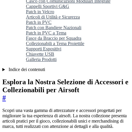
Casco con Comunicazioni Modulari Integrate
Cappelli Sportivi G&G
Patch in Velcro
Articoli di Utilità e Sicurezza
Patch in PVC
Patch con Bandiere Nazionali
Patch in PVC a Tema
Fasce da Braccio per Squadra
Collezionabili a Tema Proiettile
Supporti Espositivi
Chiavette USB
Galleria Prodotti
Indice dei contenuti
Esplora la Nostra Selezione di Accessori e
Collezionabili per Airsoft
#
Scopri una vasta gamma di attrezzature e accessori progettati per
migliorare la tua esperienza di airsoft. La nostra collezione presenta
articoli pratici per il gioco, collezionabili unici e merchandising di
marca, tutti realizzati con attenzione ai dettagli e alla qualità.